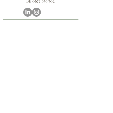
BE
0672 859 702
2025 © Copyright © An Van Gijsegem, All
rights reserved
Fotograaf Gent
-
An Van Gijsegem
-
anvangijsgem@gmail.com
-
www.anvangijsegem.com
-
privacy
Portretfotografie corporate
Events and activity
Branding reportage
Bedrijfsreportage
Portretfotografie persoonlijke
gebeurtenissen
B
aby
Fotoreportage
Zwangerschapsfotografie
Geboortefotografie
cadeaubon fotograaf
prints for sale