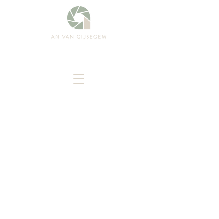
PRIVACY
PRIVACY POLICY
Wie verzamelt mijn info en hoe kan je
me bereiken? Of eigenaar en
verwerkingsverantwoordelijke:
An Van Gijsegem
Gent (Belgium)